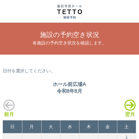
施設の予約空き状況
各施設の予約空き状況を確認します。
日付を選択してください。
ホール前広場A
令和8年8月
前月
翌月
日
月
火
水
木
金
土
1